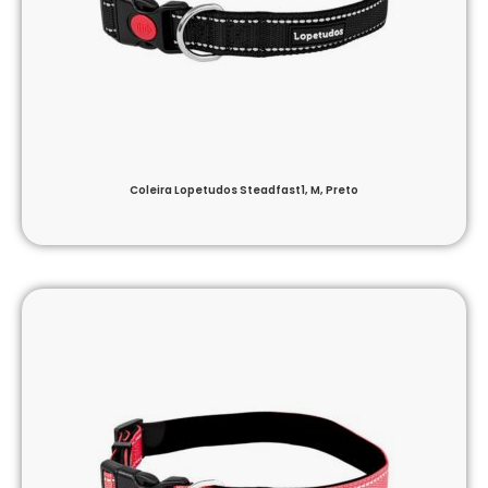
Coleira Lopetudos Steadfast1, M, Preto