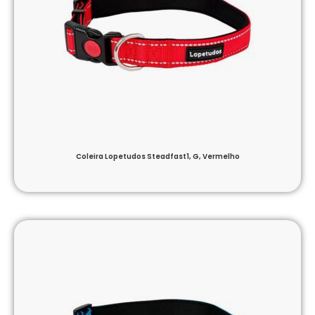
Coleira Lopetudos Steadfast1, G, Vermelho