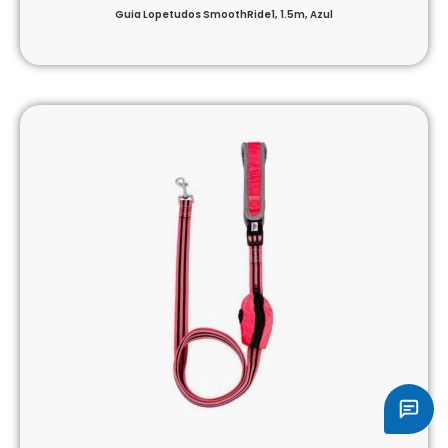
Guia Lopetudos SmoothRide1, 1.5m, Azul