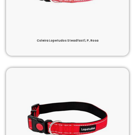
Coleira Lopetudos Steadfast1, P, Rosa