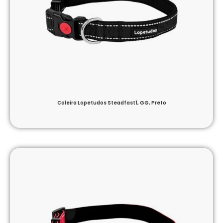
Coleira Lopetudos Steadfast1, GG, Preto