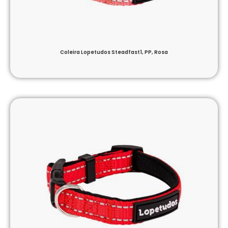
Coleira Lopetudos Steadfast1, PP, Rosa