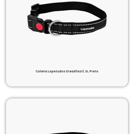
Coleira Lopetudos Steadfast1, G, Preto