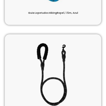
Guia Lopetudos HikingRope1, 1.5m, Azul