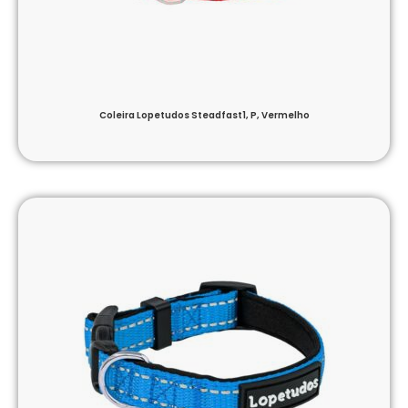
Coleira Lopetudos Steadfast1, P, Vermelho