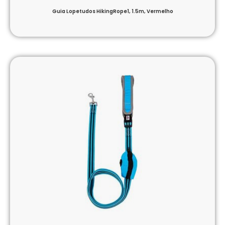
Guia Lopetudos HikingRope1, 1.5m, Vermelho