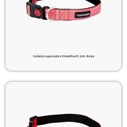
Coleira Lopetudos Steadfast1, GG, Rosa