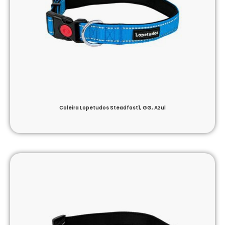
Coleira Lopetudos Steadfast1, GG, Azul