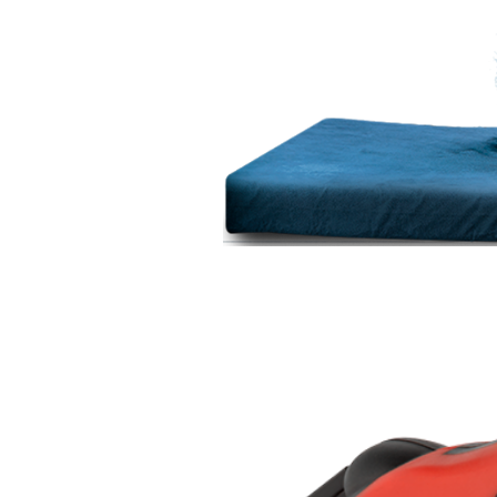
 a Lopetudos com foco em
 o quanto cada bichinho é
mportante de nossas vidas,
o que pedem em troca é que
-estar deles.