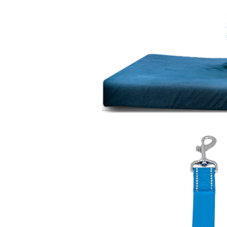
 a Lopetudos com foco em
 o quanto cada bichinho é
mportante de nossas vidas,
o que pedem em troca é que
-estar deles.