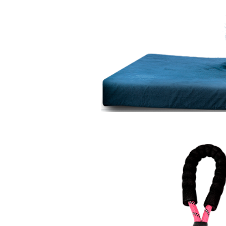
 a Lopetudos com foco em
 o quanto cada bichinho é
mportante de nossas vidas,
o que pedem em troca é que
-estar deles.