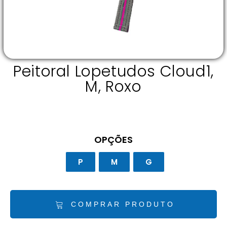
Peitoral Lopetudos Cloud1,
M, Roxo
OPÇÕES
P
M
G
COMPRAR PRODUTO