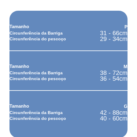
Como tirar as medidas do seu pet?
P
31 - 66cm
29 - 34cm
M
38 - 72cm
36 - 54cm
G
42 - 88cm
40 - 60cm