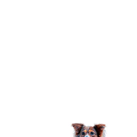
produtos para animais de estimação, mas é muito
mais do que isso. Nossa marca nasceu em
homenagem a uma cachorrinha muito especial,
Cindy Lopet, ela é uma mocinha muito doce e
delicada que foi adotada em 2016, com um
problema na castração e levando-a ter problemas
nos rins e fígado, causado por negligência médica.
Então tivemos que aprender como lidar com um
pet com necessidades especiais e hoje, criamos a
Lopetudos com foco em melhorar a vida do seu
melhor amigo. Sabemos o quanto cada bichinho é
especial e representa uma parte extremamente
importante de nossas vidas, eles nos oferecem
amor, afeto e lealdade e tudo que pedem em troca
é que nós, tutores, cuidemos bem da vida, saúde e
bem-estar deles.