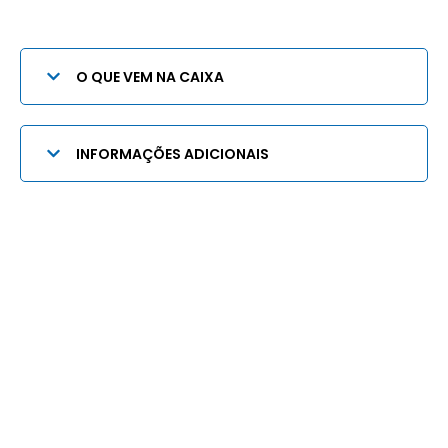
O QUE VEM NA CAIXA
INFORMAÇÕES ADICIONAIS
Quem somos
Podemos dizer que a Lopetudos é uma marca de