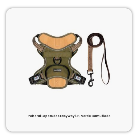
Peitoral Lopetudos EasyWay1, P, Verde Camuflado