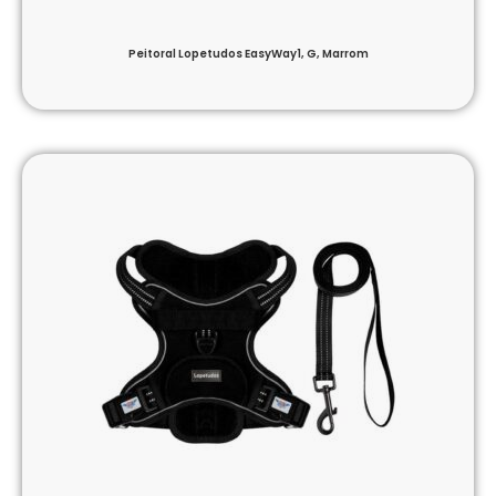
Peitoral Lopetudos EasyWay1, G, Marrom