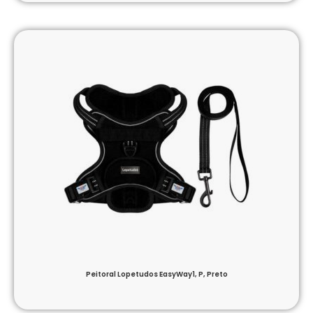
Peitoral Lopetudos EasyWay1, P, Preto