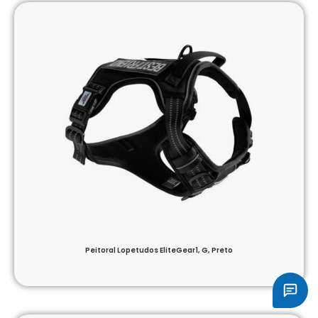
Peitoral Lopetudos EliteGear1, G, Preto