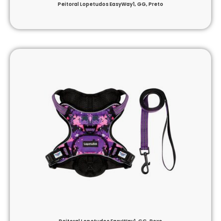
Peitoral Lopetudos EasyWay1, GG, Preto