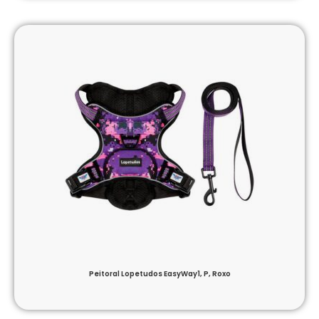
Peitoral Lopetudos EasyWay1, P, Roxo