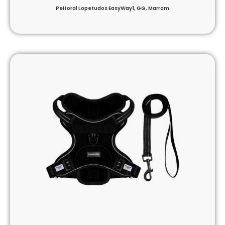
Peitoral Lopetudos EasyWay1, GG, Marrom