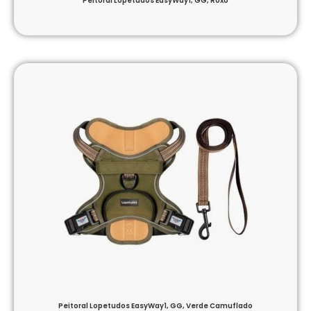
Peitoral Lopetudos EasyWay1, GG, Roxo
Peitoral Lopetudos EasyWay1, GG, Verde Camuflado