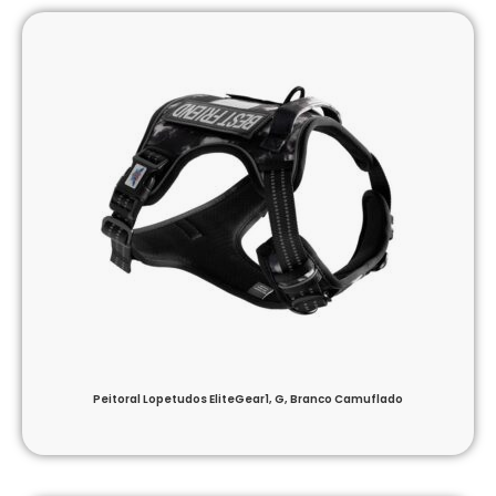
Peitoral Lopetudos EliteGear1, G, Branco Camuflado