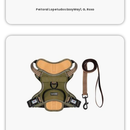
Peitoral Lopetudos EasyWay1, G, Roxo