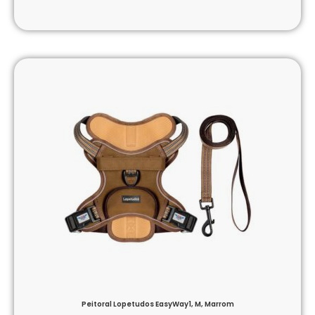
Peitoral Lopetudos EasyWay1, M, Marrom