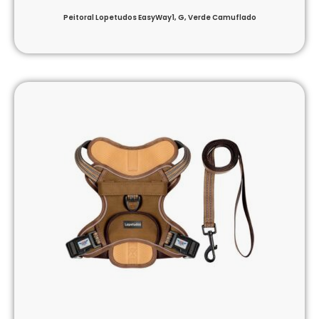
Peitoral Lopetudos EasyWay1, G, Verde Camuflado