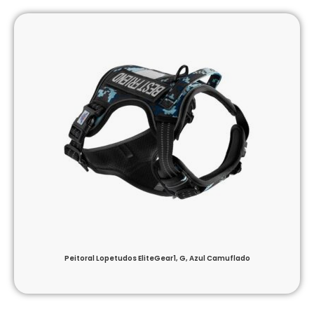
Peitoral Lopetudos EliteGear1, G, Azul Camuflado