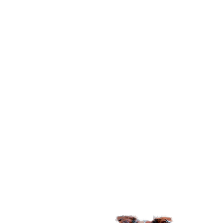
Podemos dizer que a Lopetudos é uma marca de
produtos para animais de estimação, mas é muito
mais do que isso. Nossa marca nasceu em
homenagem a uma cachorrinha muito especial,
Cindy Lopet, ela é uma mocinha muito doce e
delicada que foi adotada em 2016, com um
problema na castração e levando-a ter problemas
nos rins e fígado, causado por negligência médica.
Então tivemos que aprender como lidar com um
pet com necessidades especiais e hoje, criamos a
Lopetudos com foco em melhorar a vida do seu
melhor amigo. Sabemos o quanto cada bichinho é
especial e representa uma parte extremamente
importante de nossas vidas, eles nos oferecem
amor, afeto e lealdade e tudo que pedem em troca
é que nós, tutores, cuidemos bem da vida, saúde e
bem-estar deles.