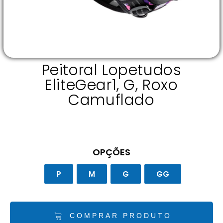
Peitoral Lopetudos
EliteGear1, G, Roxo
Camuflado
OPÇÕES
P
M
G
GG
COMPRAR PRODUTO