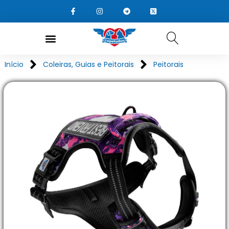
Início
Coleiras, Guias e Peitorais
Peitorais