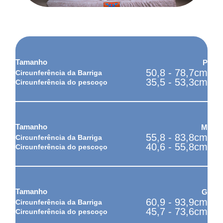
Como tirar as medidas do seu pet?
P
50,8 - 78,7cm
35,5 - 53,3cm
M
55,8 - 83,8cm
40,6 - 55,8cm
G
60,9 - 93,9cm
45,7 - 73,6cm