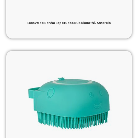
Escova de Banho Lopetudos BubbleBath1, Amarelo