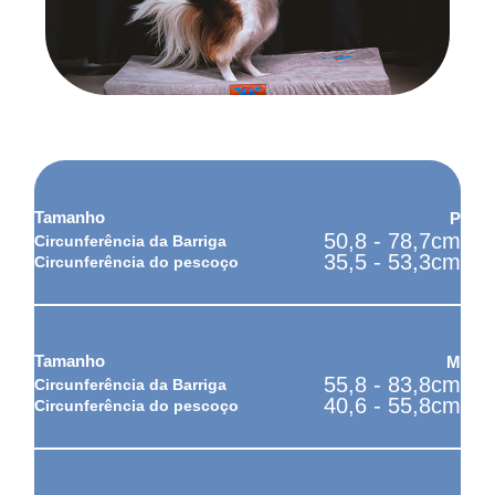
Como tirar as medidas do seu pet?
P
50,8 - 78,7cm
35,5 - 53,3cm
M
55,8 - 83,8cm
40,6 - 55,8cm