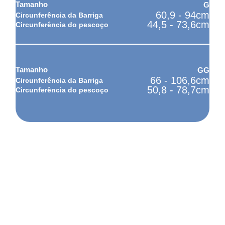
G
60,9 - 94cm
44,5 - 73,6cm
GG
66 - 106,6cm
50,8 - 78,7cm