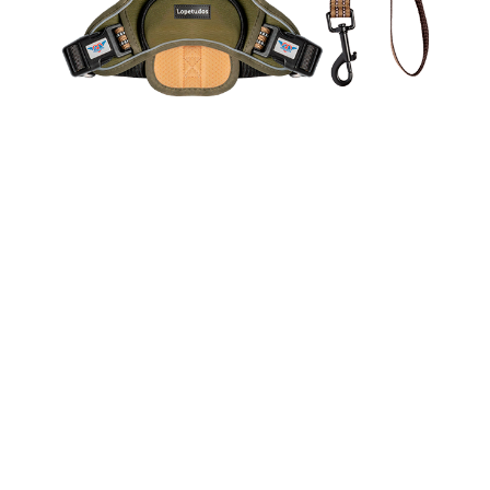
Design
Confortável, seguro e adaptável, este peitoral é ideal
para levar o seu Pet para passear em qualquer