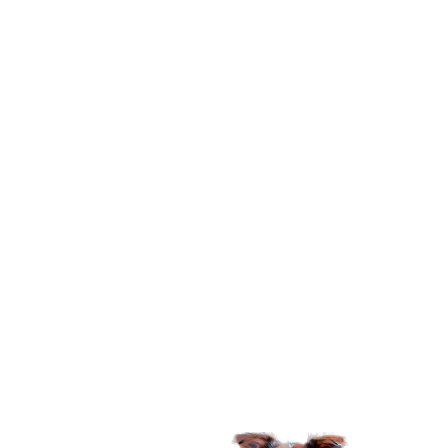
Podemos dizer que a Lopetudos é uma marca de
produtos para animais de estimação, mas é muito
mais do que isso. Nossa marca nasceu em
homenagem a uma cachorrinha muito especial,
Cindy Lopet, ela é uma mocinha muito doce e
delicada que foi adotada em 2016, com um
problema na castração e levando-a ter problemas
nos rins e fígado, causado por negligência médica.
Então tivemos que aprender como lidar com um
pet com necessidades especiais e hoje, criamos a
Lopetudos com foco em melhorar a vida do seu
melhor amigo. Sabemos o quanto cada bichinho é
especial e representa uma parte extremamente
importante de nossas vidas, eles nos oferecem
amor, afeto e lealdade e tudo que pedem em troca
é que nós, tutores, cuidemos bem da vida, saúde e
bem-estar deles.