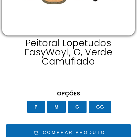
Peitoral Lopetudos
EasyWay1, G, Verde
Camuflado
OPÇÕES
P
M
G
GG
COMPRAR PRODUTO