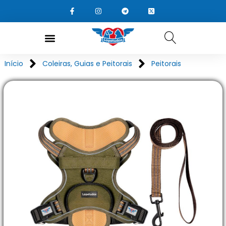
Início
Coleiras, Guias e Peitorais
Peitorais