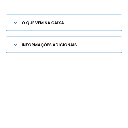
O QUE VEM NA CAIXA
INFORMAÇÕES ADICIONAIS
Quem somos
Podemos dizer que a Lopetudos é uma marca de