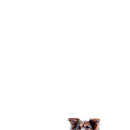
produtos para animais de estimação, mas é muito
mais do que isso. Nossa marca nasceu em
homenagem a uma cachorrinha muito especial,
Cindy Lopet, ela é uma mocinha muito doce e
delicada que foi adotada em 2016, com um
problema na castração e levando-a ter problemas
nos rins e fígado, causado por negligência médica.
Então tivemos que aprender como lidar com um
pet com necessidades especiais e hoje, criamos a
Lopetudos com foco em melhorar a vida do seu
melhor amigo. Sabemos o quanto cada bichinho é
especial e representa uma parte extremamente
importante de nossas vidas, eles nos oferecem
amor, afeto e lealdade e tudo que pedem em troca
é que nós, tutores, cuidemos bem da vida, saúde e
bem-estar deles.