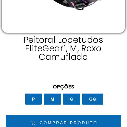
Peitoral Lopetudos
EliteGear1, M, Roxo
Camuflado
OPÇÕES
P
M
G
GG
COMPRAR PRODUTO