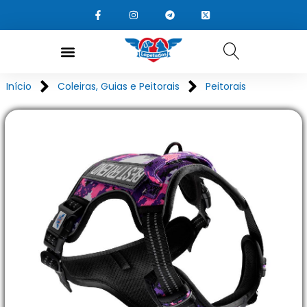
Início
Coleiras, Guias e Peitorais
Peitorais