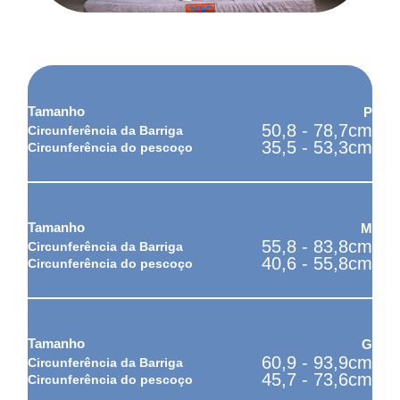
Como tirar as medidas do seu pet?
P
50,8 - 78,7cm
35,5 - 53,3cm
M
55,8 - 83,8cm
40,6 - 55,8cm
G
60,9 - 93,9cm
45,7 - 73,6cm