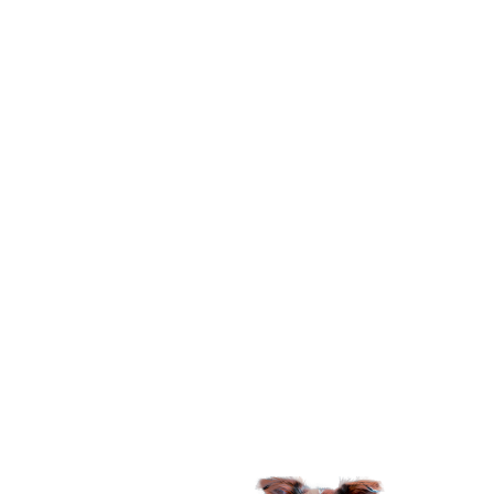
Podemos dizer que a Lopetudos é uma marca de
produtos para animais de estimação, mas é muito
mais do que isso. Nossa marca nasceu em
homenagem a uma cachorrinha muito especial,
Cindy Lopet, ela é uma mocinha muito doce e
delicada que foi adotada em 2016, com um
problema na castração e levando-a ter problemas
nos rins e fígado, causado por negligência médica.
Então tivemos que aprender como lidar com um
pet com necessidades especiais e hoje, criamos a
Lopetudos com foco em melhorar a vida do seu
melhor amigo. Sabemos o quanto cada bichinho é
especial e representa uma parte extremamente
importante de nossas vidas, eles nos oferecem
amor, afeto e lealdade e tudo que pedem em troca
é que nós, tutores, cuidemos bem da vida, saúde e
bem-estar deles.